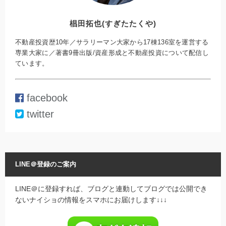
椙田拓也(すぎたたくや)
不動産投資歴10年／サラリーマン大家から17棟136室を運営する
専業大家に／著書9冊出版/資産形成と不動産投資について配信し
ています。
facebook
twitter
LINE＠登録のご案内
LINE＠に登録すれば、ブログと連動してブログでは公開でき
ないナイショの情報をスマホにお届けします↓↓↓