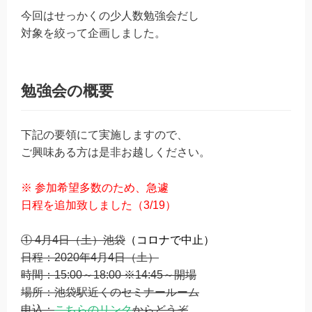
今回はせっかくの少人数勉強会だし
対象を絞って企画しました。
勉強会の概要
下記の要領にて実施しますので、
ご興味ある方は是非お越しください。
※ 参加希望多数のため、急遽
日程を追加致しました（3/19）
① 4月4日（土）池袋
（コロナで中止）
日程：2020年4月4日（土）
時間：15:00～18:00 ※14:45～開場
場所：池袋駅近くのセミナールーム
申込：
こちらのリンク
からどうぞ