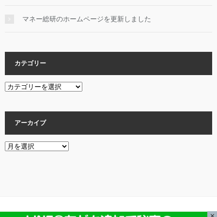
マネー総研のホームページを更新しました
カテゴリー
カ
テ
ゴ
リ
アーカイブ
ー
ア
ー
カ
イ
ブ
© Copyright 2026 杉田卓哉（椙田拓也）の不動産投資で成功するための公式ブ