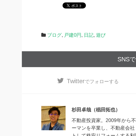
ブログ
,
戸建0円
,
日記
,
遊び
SNS
Twitter
でフォローする
杉田卓哉（椙田拓也）
不動産投資家。2009年から不
ーマンを卒業し、不動産会社
トして格安リフォームする利