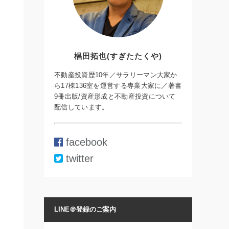
椙田拓也(すぎたたくや)
不動産投資歴10年／サラリーマン大家か
ら17棟136室を運営する専業大家に／著書
9冊出版/資産形成と不動産投資について
配信しています。
facebook
twitter
LINE＠登録のご案内