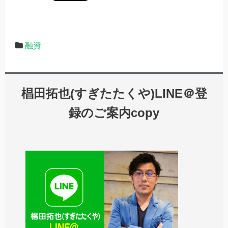
融資
椙田拓也(すぎたたくや)LINE＠登
録のご案内copy