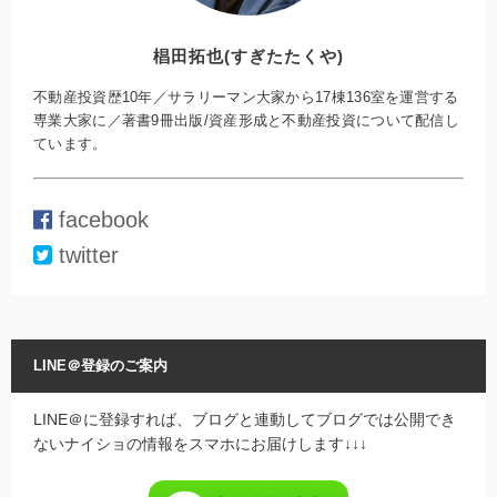
椙田拓也(すぎたたくや)
不動産投資歴10年／サラリーマン大家から17棟136室を運営する
専業大家に／著書9冊出版/資産形成と不動産投資について配信し
ています。
facebook
twitter
LINE＠登録のご案内
LINE＠に登録すれば、ブログと連動してブログでは公開でき
ないナイショの情報をスマホにお届けします↓↓↓