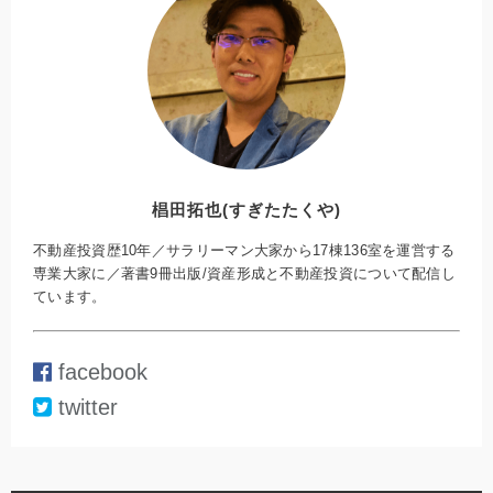
椙田拓也(すぎたたくや)
不動産投資歴10年／サラリーマン大家から17棟136室を運営する
専業大家に／著書9冊出版/資産形成と不動産投資について配信し
ています。
facebook
twitter