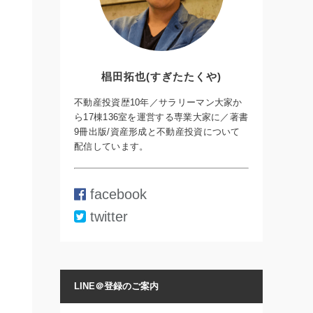
椙田拓也(すぎたたくや)
不動産投資歴10年／サラリーマン大家か
ら17棟136室を運営する専業大家に／著書
9冊出版/資産形成と不動産投資について
配信しています。
facebook
twitter
LINE＠登録のご案内