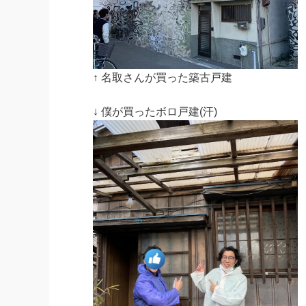
↑ 名取さんが買った築古戸建
↓ 僕が買ったボロ戸建(汗)