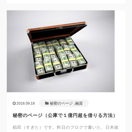
秘密のページ
,
融資
2016.09.18
秘密のページ（公庫で１億円超を借りる方法）
椙田（すぎた）です。昨日のブログで書いた、日本政