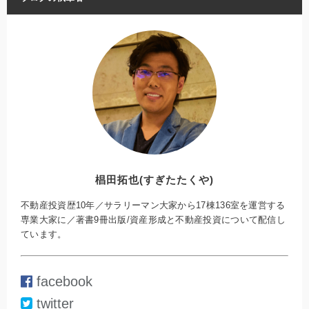
椙田拓也(すぎたたくや)
不動産投資歴10年／サラリーマン大家から17棟136室を運営する
専業大家に／著書9冊出版/資産形成と不動産投資について配信し
ています。
facebook
twitter