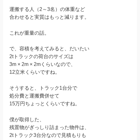
運搬する人（
2
～
3
名）の体重など
合わせると実質はもっと減ります。
これが重量の話。
で、容積を考えてみると、だいたい
2t
トラックの荷台のサイズは
3m × 2m × 2m
くらいなので、
12
立米くらいですね。
そうすると、トラック
1
台分で
処分費と運搬費併せて
15
万円ちょっとくらいですね。
僕が取得した、
残置物がぎっしり詰まった物件は、
2t
トラック
3
台分なので見積もりも