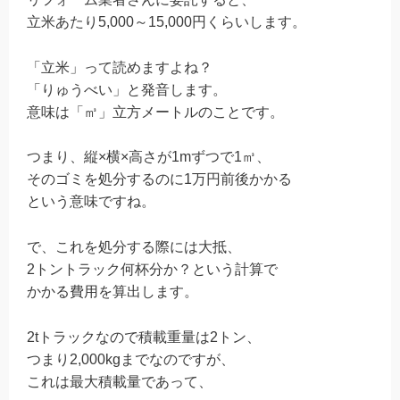
立米あたり
5
,
000
～
15
,
000
円くらいします。
「立米」って読めますよね？
「りゅうべい」と発音します。
意味は「㎥」立方メートルのことです。
つまり、縦
×
横
×
高さが
1m
ずつで
1
㎥、
そのゴミを処分するのに
1
万円前後かかる
という意味ですね。
で、これを処分する際には大抵、
2
トントラック何杯分か？という計算で
かかる費用を算出します。
2t
トラックなので積載重量は
2
トン、
つまり
2
,
000kg
までなのですが、
これは最大積載量であって、