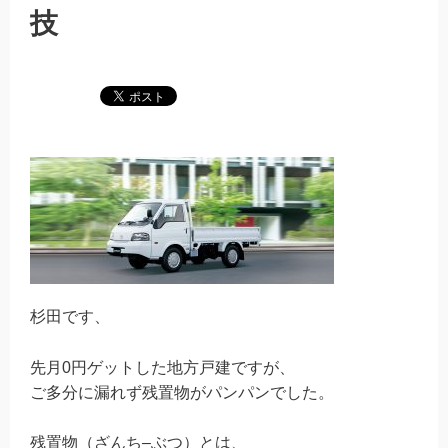
技
杉田です、
先月
0
円ゲットした地方戸建ですが、
ご多分に漏れず残置物がパンパンでした。
残置物（ざんち
–
ぶつ）とは、