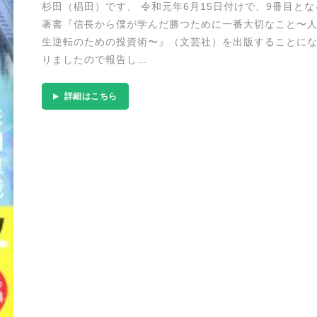
杉田（椙田）です、 令和元年6月15日付けで、9冊目とな
著書『信長から僕が学んだ勝つために一番大切なこと〜
生逆転のための投資術〜』（文芸社）を出版することに
りましたので報告し…
詳細はこちら