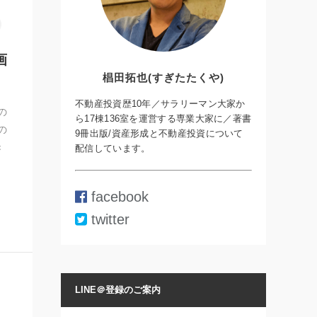
画
椙田拓也(すぎたたくや)
不動産投資歴10年／サラリーマン大家か
の
ら17棟136室を運営する専業大家に／著書
の
9冊出版/資産形成と不動産投資について
き
配信しています。
facebook
twitter
LINE＠登録のご案内