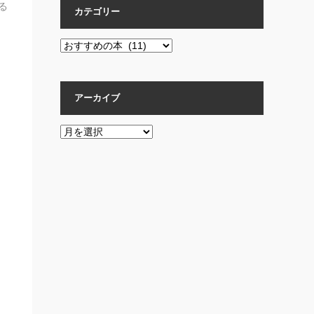
る
カテゴリー
人
な
カ
テ
ゴ
リ
アーカイブ
ー
ア
ー
カ
イ
ブ